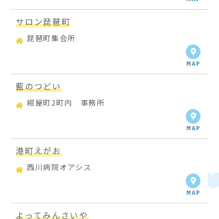
サロン琵琶町
琵琶町集会所
MAP
藍のつどい
紺屋町2町内 事務所
MAP
港町えがお
西川病院オアシス
MAP
よってみんさいや