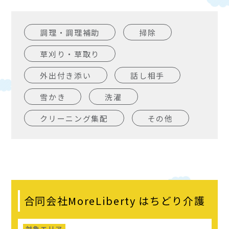
調理・調理補助
掃除
草刈り・草取り
外出付き添い
話し相手
雪かき
洗濯
クリーニング集配
その他
合同会社MoreLiberty はちどり介護
対象エリア