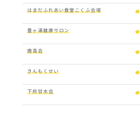
はまだふれあい食堂こくふ会場
畳ヶ浦健康サロン
唐高会
きんもくせい
下府甘水会