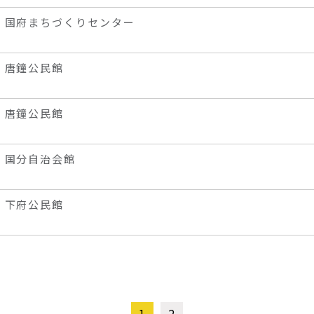
国府まちづくりセンター
唐鐘公民館
唐鐘公民館
国分自治会館
下府公民館
1
2