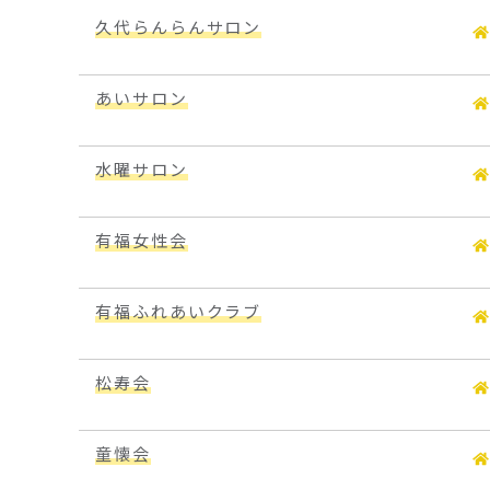
久代らんらんサロン
あいサロン
水曜サロン
有福女性会
有福ふれあいクラブ
松寿会
童懐会