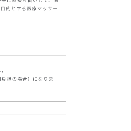
設等に直接お伺いして、関
を目的とする医療マッサー
ん。
割負担の場合）になりま