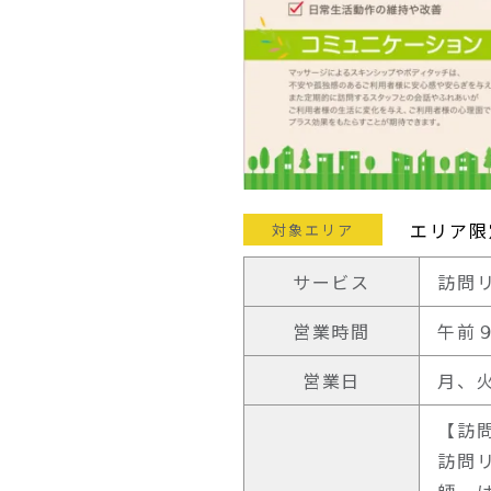
エリア限
対象エリア
サービス
訪問
営業時間
午前
営業日
月、
【訪
訪問