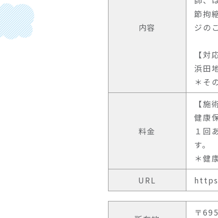
師、
節拘
内容
ジの
【対
浜田
＊そ
【施
健康
料金
１回
す。
＊健
URL
http
〒695