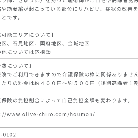
はり師、きゅう師）を持った施術師がご自宅や高齢者施
縮や筋萎縮が起こっている部位にリハビリ、症状の改善
ことです。
応可能エリアについて】
地区、石見地区、国府地区、金城地区
の他については応相談
術費について】
保険でご利用できますので介護保険の枠に関係ありませ
あたりの料金は約４００円～約５００円（後期高齢者１
康保険の負担割合によって自己負担金額も変わります。
s://www.olive-chiro.com/houmon/
-0102